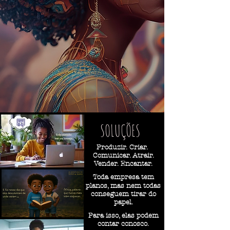
SOLUÇÕES
Produzir. Criar.
Comunicar. Atrair.
Vender. Encantar.
Toda empresa tem
planos
,
mas nem todas
conseguem
tirar do
papel.
Para isso, elas
podem
contar conosco.