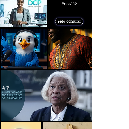
Bora lá?​​​
Fale consoco